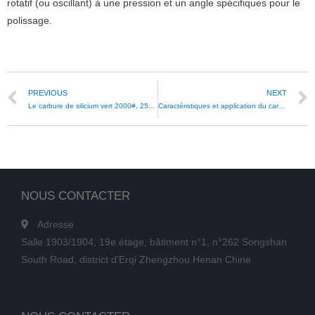
rotatif (ou oscillant) à une pression et un angle spécifiques pour le
polissage.
PREVIOUS
NEXT
Le carbure de silicium vert 2000#, 2500# ou 3000# est-il disponible pour le meulage du verre optique ?
Caractéristiques et application du carbure de silicium noir 80# pour la découpe du quartz
NOUS CONTACTER
Adresse
Salle 1903/1904, 19e étage, bâtiment n°1, n°262 Songshan
South Road, district d'Erqi Zhengzhou Henan Chine