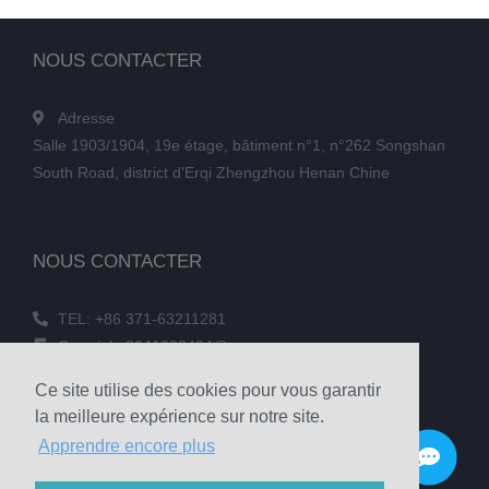
NOUS CONTACTER
Adresse
Salle 1903/1904, 19e étage, bâtiment n°1, n°262 Songshan
South Road, district d'Erqi Zhengzhou Henan Chine
NOUS CONTACTER
TEL: +86 371-63211281
Courriel : 3241038404@qq.com
TÉLÉCOPIE : +86 371-60305637
Ce site utilise des cookies pour vous garantir
Téléphone : +86 18039336686
la meilleure expérience sur notre site.
Apprendre encore plus
© 2020 Zhengzhou Haixu Abrasives Co., Ltd. Copyright