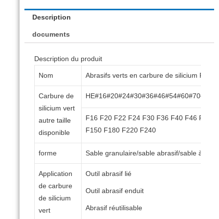
Description
documents
Description du produit
Nom
Abrasifs verts en carbure de silicium F20 
Carbure de
HE#16#20#24#30#36#46#54#60#70#80#
silicium vert
F16 F20 F22 F24 F30 F36 F40 F46 F54 F
autre taille
F150 F180 F220 F240
disponible
forme
Sable granulaire/sable abrasif/sable à grai
Application
Outil abrasif lié
de carbure
Outil abrasif enduit
de silicium
Abrasif réutilisable
vert