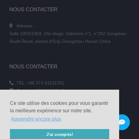
NOUS CONTACTER
Adresse
Salle 1903/1904, 19e étage, bâtiment n°1, n°262 Songshan
South Road, district d'Erqi Zhengzhou Henan Chine
NOUS CONTACTER
TEL: +86 371-63211281
Courriel : 3241038404@qq.com
TÉLÉCOPIE : +86 371-60305637
Ce site utilise des cookies pour vous garantir
Téléphone : +86 18039336686
la meilleure expérience sur notre site.
Apprendre encore plus
© 2020 Zhengzhou Haixu Abrasives Co., Ltd. Copyright
J'ai compris!
Sitemap