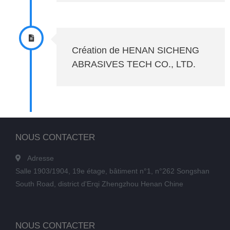
Création de HENAN SICHENG
ABRASIVES TECH CO., LTD.
NOUS CONTACTER
Adresse
Salle 1903/1904, 19e étage, bâtiment n°1, n°262 Songshan
South Road, district d'Erqi Zhengzhou Henan Chine
NOUS CONTACTER