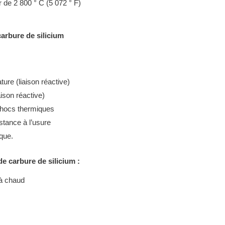
r de 2 800 ° C (5 072 ° F)
arbure de silicium
ure (liaison réactive)
aison réactive)
chocs thermiques
stance à l’usure
que.
de carbure de silicium :
 à chaud