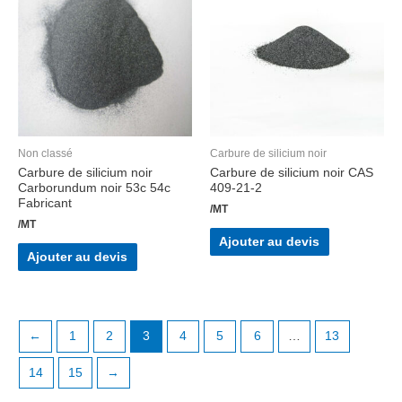
Non classé
Carbure de silicium noir
Carbure de silicium noir
Carbure de silicium noir CAS
Carborundum noir 53c 54c
409-21-2
Fabricant
/MT
/MT
Ajouter au devis
Ajouter au devis
←
1
2
3
4
5
6
…
13
14
15
→