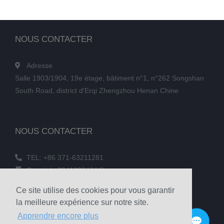
NOUS CONTACTER
Adresse
Salle 1903/1904, 19e étage, bâtiment n°1, n°262 Songshan
South Road, district d'Erqi Zhengzhou Henan Chine
NOUS CONTACTER
TEL: +86 371-63211281
Courriel : 3241038404@qq.com
TÉLÉCOPIE : +86 371-60305637
Ce site utilise des cookies pour vous garantir
Téléphone : +86 18039336686
la meilleure expérience sur notre site.
Apprendre encore plus