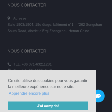
NOUS CONTACTER
Adresse
Salle 1903/1904, 19e étage, bâtiment n°1, n°262 Songshan
South Road, district d'Erqi Zhengzhou Henan Chine
NOUS CONTACTER
TEL: +86 371-63211281
Courriel : 3241038404@qq.com
TÉLÉCOPIE : +86 371-60305637
Ce site utilise des cookies pour vous garantir
Téléphone : +86 18039336686
la meilleure expérience sur notre site.
Apprendre encore plus
© 2020 Zhengzhou Haixu Abrasives Co., Ltd. Copyright
J'ai compris!
Sitemap